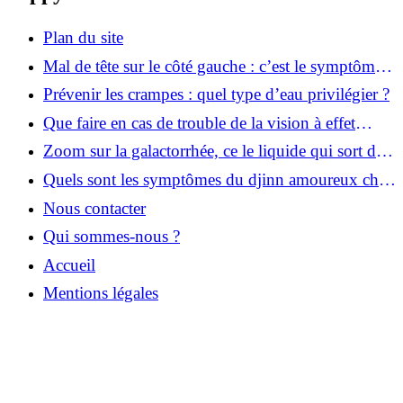
Plan du site
Mal de tête sur le côté gauche : c’est le symptôme
de quelle maladie ?
Prévenir les crampes : quel type d’eau privilégier ?
Que faire en cas de trouble de la vision à effet
kaléidoscopique avec migraine ?
Zoom sur la galactorrhée, ce le liquide qui sort du
téton par pression
Quels sont les symptômes du djinn amoureux chez
l’homme ?
Nous contacter
Qui sommes-nous ?
Accueil
Mentions légales